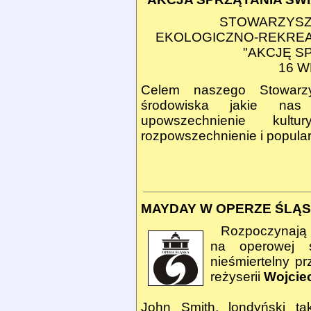
STOWARZYSZ
EKOLOGICZNO-REKRE
"AKCJĘ S
16 W
Celem naszego Stowarzy
środowiska jakie nas
upowszechnienie kult
rozpowszechnienie i populary
MAYDAY W OPERZE ŚLĄS
Rozpoczynają 
na operowej 
nieśmiertelny pr
reżyserii
Wojcie
John Smith, londyński t