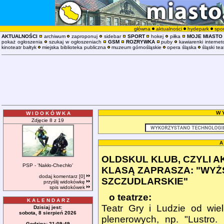
główna
aktualności
hydepark
spor
AKTUALNOŚCI
archiwum
zaproponuj
sidebar
SPORT
hokej
piłka
MOJE MIASTO
pokaż ogłoszenia
szukaj w ogłoszeniach
GSM
ROZRYWKA
puby
kawiarenki interne
kinoteatr bałtyk
miejska biblioteka publiczna
muzeum górnośląskie
opera śląska
śląski tea
W Y
W I D O K Ó W K A
Zdjęcie 8 z 19
A
OLDSKUL KLUB, CZYLI 
PSP - 'Nakło-Chechło'
KLASĄ ZAPRASZA: "WYŻ
dodaj komentarz [0]
SZCZUDLARSKIE"
przyślij widokówkę
spis widokówek
o teatrze:
K A L E N D A R Z
Teatr Gry i Ludzie od wiel
Dzisiaj jest:
sobota, 8 sierpień 2026
plenerowych, np. "Lustro.
Godzina:
21:09:50