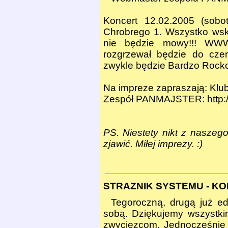
Koncert 12.02.2005 (sob
Chrobrego 1. Wszystko wsk
nie będzie mowy!!! WWW
rozgrzewał będzie do cz
zwykle będzie Bardzo Rock
Na impreze zapraszają: Klu
Zespół PANMAJSTER:
http
PS. Niestety nikt z naszeg
zjawić. Miłej imprezy. :)
STRAZNIK SYSTEMU - K
Tegoroczną, drugą już e
sobą. Dziękujemy wszystkim
zwycięzcom. Jednocześnie 