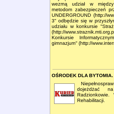
wezmą udział w międzyna
metodom zabezpieczeń prz
UNDERGROUND (
http://w
3" odbędzie się w przysz
udziału w konkursie "Straż
(
http://www.straznik.mti.org.p
Konkursie Informatyczn
gimnazjum" (
http://www.inter
OŚRODEK DLA BYTOMIA.
Niepełnospra
dojeżdżać n
Radzionkowie.
Rehabilitacji.