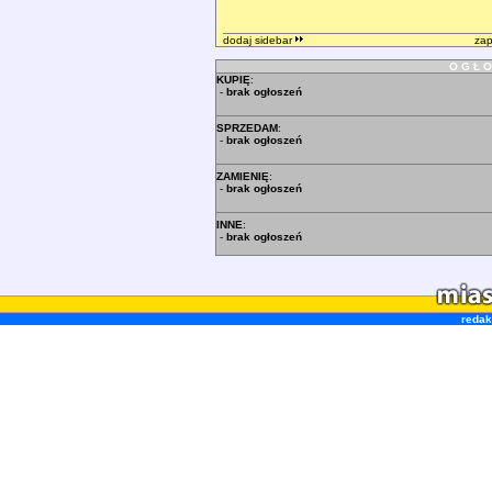
dodaj sidebar
za
O G Ł O
KUPIĘ
:
-
brak ogłoszeń
SPRZEDAM
:
-
brak ogłoszeń
ZAMIENIĘ
:
-
brak ogłoszeń
INNE
:
-
brak ogłoszeń
redak