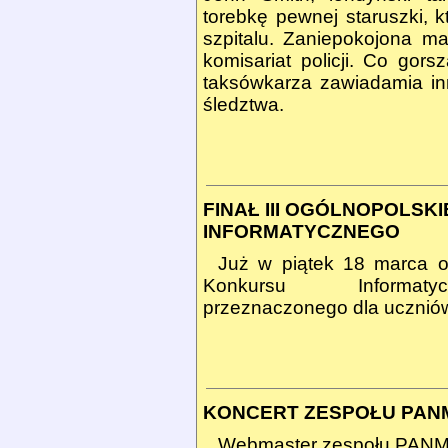
torebkę pewnej staruszki, 
szpitalu. Zaniepokojona m
komisariat policji. Co go
taksówkarza zawiadamia in
śledztwa.
FINAŁ III OGÓLNOPOLS
INFORMATYCZNEGO
Już w piątek 18 marca od
Konkursu Informa
przeznaczonego dla uczniów
KONCERT ZESPOŁU PAN
Webmaster zespołu PANM