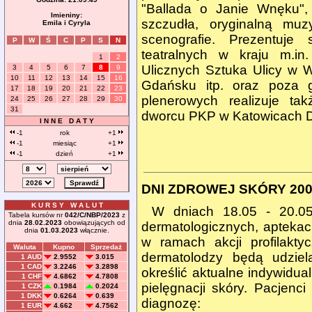
"Ballada o Janie Wnęku", 
Imieniny:
szczudła, oryginalną mu
Emila i Cyryla
scenografie. Prezentuje 
P
W
Ś
C
P
S
N
teatralnych w kraju m.in
1
2
Ulicznych Sztuka Ulicy w 
3
4
5
6
7
8
9
10
11
12
13
14
15
16
Gdańsku itp. oraz poza g
17
18
19
20
21
22
23
plenerowych realizuje ta
24
25
26
27
28
29
30
31
dworcu PKP w Katowicach D
I N N E D A T Y
-1
rok
+1
-1
miesiąc
+1
-1
dzień
+1
DNI ZDROWEJ SKÓRY 20
K U R S Y W A L U T
W dniach 18.05 - 20.0
Tabela kursów nr
042/C/NBP/2023
z
dnia
28.02.2023
obowiązujących od
dermatologicznych, apteka
dnia
01.03.2023
włącznie.
w ramach akcji profilakty
Waluta
Kupno
Sprzedaż
dermatolodzy będą udziela
1 AUD
2.9552
3.015
1 CAD
3.2246
3.2898
określić aktualne indywidu
1 CHF
4.6862
4.7808
pielęgnacji skóry. Pacjenc
1 CZK
0.1984
0.2024
1 DKK
0.6264
0.639
diagnozę:
1 EUR
4.662
4.7562