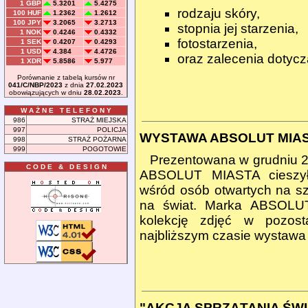
1 GBP
5.3201
5.4275
rodzaju skóry,
100 HUF
1.2362
1.2612
100 JPY
3.2065
3.2713
stopnia jej starzenia,
1 NOK
0.4246
0.4332
fotostarzenia,
1 SEK
0.4207
0.4293
1 USD
4.384
4.4726
oraz zalecenia dotycz
1 XDR
5.8586
5.977
Porównanie z tabelą kursów nr
041/C/NBP/2023
z dnia
27.02.2023
obowiązujących w dniu
28.02.2023
.
W A Ż N E T E L E F O N Y
986
STRAŻ MIEJSKA
997
POLICJA
WYSTAWA ABSOLUT MIAS
998
STRAŻ POŻARNA
999
POGOTOWIE
Prezentowana w grudniu 
C O D E & D E S I G N
ABSOLUT MIASTA cieszył
wśród osób otwartych na sz
na świat. Marka ABSOLUT
kolekcję zdjęć w pozost
najbliższym czasie wystawa 
"AKCJA SPRZĄTANIA ŚWI